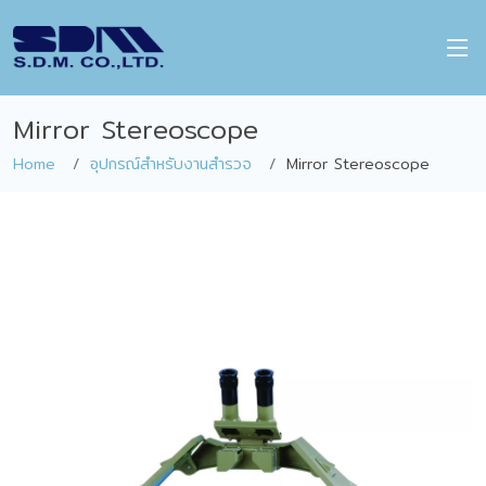
Mirror Stereoscope
Home
อุปกรณ์สำหรับงานสำรวจ
Mirror Stereoscope