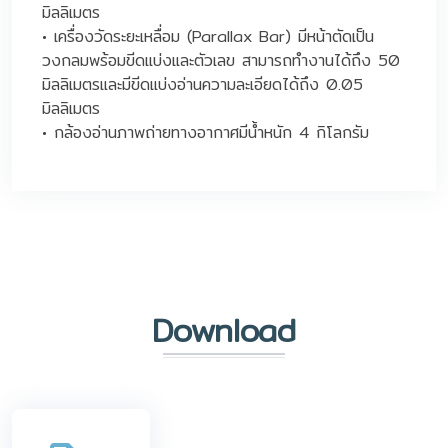
มิลลิเมตร
• เครื่องวัดระยะเหลื่อม (Parallax Bar) มีหน้าตัดเป็น
วงกลมพร้อมขีดแบ่งและตัวเลข สามารถทำงานได้ถึง 50
มิลลิเมตรและมีขีดแบ่งอ่านความละเอียดได้ถึง 0.05
มิลลิเมตร
• กล้องอ่านภาพถ่ายทางอากาศมีน้ำหนัก 4 กิโลกรัม
Download