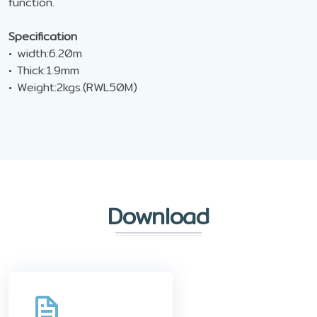
function.
Specification
• width:6.20m
• Thick:1.9mm
• Weight:2kgs.(RWL50M)
Download